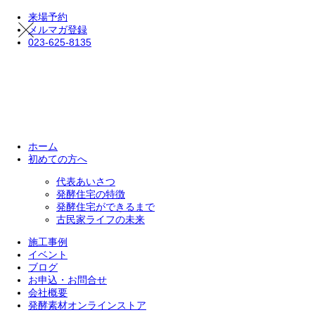
来場予約
メルマガ登録
023-625-8135
ホーム
初めての方へ
代表あいさつ
発酵住宅の特徴
発酵住宅ができるまで
古民家ライフの未来
施工事例
イベント
ブログ
お申込・お問合せ
会社概要
発酵素材オンラインストア