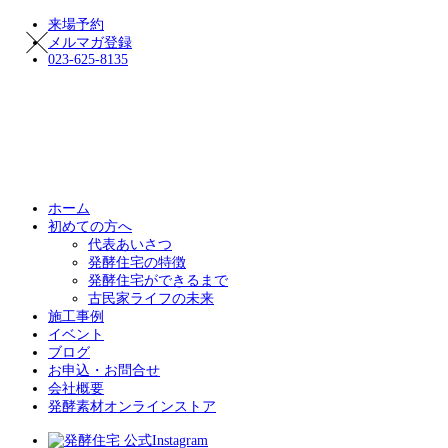
来場予約
メルマガ登録
023-625-8135
ホーム
初めての方へ
代表あいさつ
発酵住宅の特徴
発酵住宅ができるまで
古民家ライフの未来
施工事例
イベント
ブログ
お申込・お問合せ
会社概要
発酵素材オンラインストア