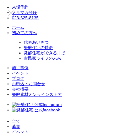
来場予約
メルマガ登録
023-625-8135
ホーム
初めての方へ
代表あいさつ
発酵住宅の特徴
発酵住宅ができるまで
古民家ライフの未来
施工事例
イベント
ブログ
お申込・お問合せ
会社概要
発酵素材オンラインストア
全て
募集
イベント