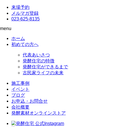
来場予約
メルマガ登録
023-625-8135
menu
ホーム
初めての方へ
代表あいさつ
発酵住宅の特徴
発酵住宅ができるまで
古民家ライフの未来
施工事例
イベント
ブログ
お申込・お問合せ
会社概要
発酵素材オンラインストア